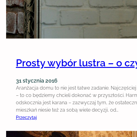
y
n
o
w
o
c
z
e
Prosty wybór lustra – o c
s
n
ą
31 stycznia 2016
k
Aranżacja domu to nie jest łatwe zadanie. Najczęści
u
– to co będziemy chcieli dokonać w przyszłości. Harm
c
odskocznia jest karana – zazwyczaj tym, że ostateczny
h
mieszkań niesie też za sobą wiele decyzji, od…
n
:
Przeczytaj
i
P
e
r