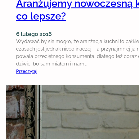
Aranżujemy nowoczesną ku
co lepsze?
6 lutego 2016
Wydawać by się mogło, że aranżacja kuchni to całkie
czasach jest jednak nieco inaczej – a przynajmniej
powala przeciętnego konsumenta, dlatego też coraz c
dziwić, bo sam miałem i mam…
:
Przeczytaj
A
r
a
n
ż
u
j
e
m