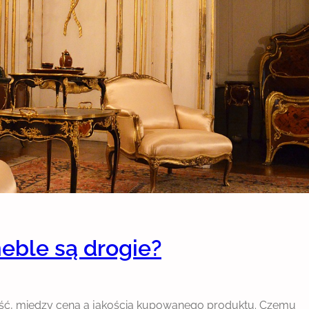
eble są drogie?
ć, między ceną a jakością kupowanego produktu. Czemu