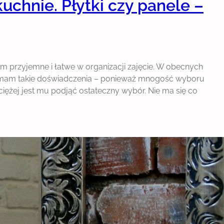
chnie. Płytki czy panele –
m przyjemne i łatwe w organizacji zajęcie. W obecnych
 ja mam takie doświadczenia – ponieważ mnogość wyboru
iężej jest mu podjąć ostateczny wybór. Nie ma się co