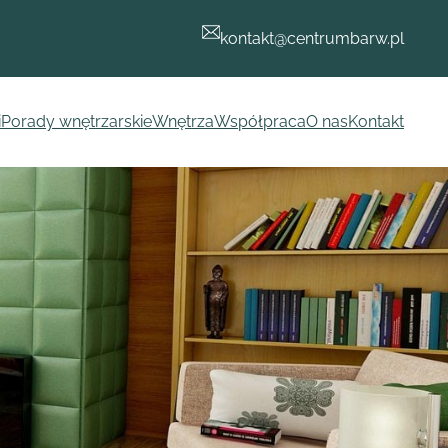
kontakt@centrumbarw.pl
i
Porady wnętrzarskie
Wnętrza
Współpraca
O nas
Kontakt