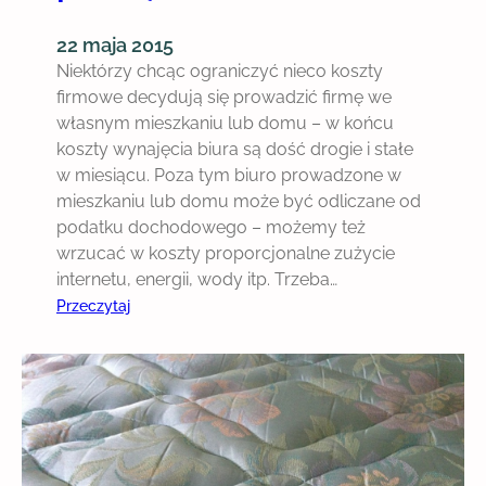
h
n
22 maja 2015
i
Niektórzy chcąc ograniczyć nieco koszty
ę
firmowe decydują się prowadzić firmę we
?
własnym mieszkaniu lub domu – w końcu
koszty wynajęcia biura są dość drogie i stałe
w miesiącu. Poza tym biuro prowadzone w
mieszkaniu lub domu może być odliczane od
podatku dochodowego – możemy też
wrzucać w koszty proporcjonalne zużycie
internetu, energii, wody itp. Trzeba…
:
Przeczytaj
B
i
u
r
k
o