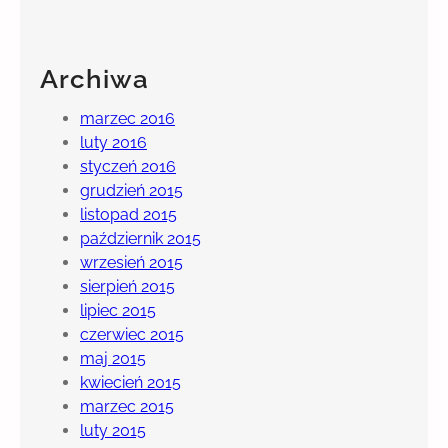
z
n
a
Archiwa
c
z
marzec 2016
e
luty 2016
n
styczeń 2016
i
grudzień 2015
e
listopad 2015
–
październik 2015
j
wrzesień 2015
a
sierpień 2015
k
lipiec 2015
ł
czerwiec 2015
a
maj 2015
t
kwiecień 2015
w
marzec 2015
o
luty 2015
p