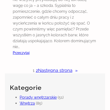
p
wagę co ja – a szkoda. Sypialnia to
a
pomieszczenie, gdzie chcemy odpocząć,
m
zapomnieć o całym dniu pracy i z
i
wycieńczenia w końcu położyć się spać. O
ę
czym powinniśmy więc pamiętać? Przede
t
wszystkim o jasnych kolorach barw, które
a
działają uspokajająco. Kolorem dominującym
ć
nie…
?
:
Przeczytaj
M
a
1
2
Następna strona
»
t
e
r
Kategorie
a
c
Porady wnętrzarskie
(51)
m
Wnętrza
(85)
a