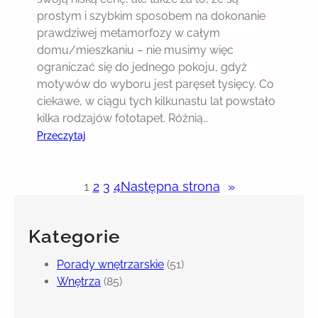
a
prostym i szybkim sposobem na dokonanie
n
prawdziwej metamorfozy w całym
!
domu/mieszkaniu – nie musimy więc
ograniczać się do jednego pokoju, gdyż
motywów do wyboru jest paręset tysięcy. Co
ciekawe, w ciągu tych kilkunastu lat powstało
kilka rodzajów fototapet. Różnią…
:
Przeczytaj
F
o
1
2
3
4
Następna strona
»
t
o
t
Kategorie
a
p
Porady wnętrzarskie
(51)
e
Wnętrza
(85)
t
a