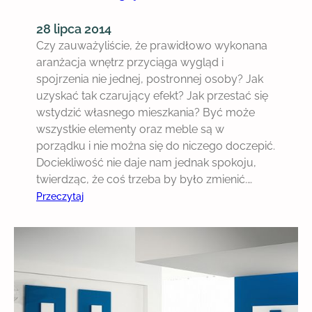
ć
28 lipca 2014
i
Czy zauważyliście, że prawidłowo wykonana
c
aranżacja wnętrz przyciąga wygląd i
z
spojrzenia nie jednej, postronnej osoby? Jak
y
uzyskać tak czarujący efekt? Jak przestać się
m
wstydzić własnego mieszkania? Być może
s
wszystkie elementy oraz meble są w
i
porządku i nie można się do niczego doczepić.
ę
Dociekliwość nie daje nam jednak spokoju,
k
twierdząc, że coś trzeba by było zmienić.…
i
:
Przeczytaj
e
M
r
o
o
d
w
n
a
y
ć
s
?