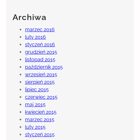
–
j
Archiwa
a
k
marzec 2016
ą
luty 2016
w
styczeń 2016
y
grudzień 2015
b
listopad 2015
r
październik 2015
a
wrzesień 2015
ć
sierpień 2015
i
lipiec 2015
c
czerwiec 2015
z
maj 2015
y
kwiecień 2015
m
marzec 2015
s
luty 2015
i
styczeń 2015
ę