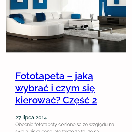
p
C
o
z
s
ę
ó
ś
b
ć
n
3
a
d
e
k
o
Fototapeta – jaką
r
wybrać i czym się
a
c
kierować? Część 2
j
ę
ś
27 lipca 2014
c
Obecnie fototapety cenione są ze względu na
i
swoją niską cenę, ale także za to, że są