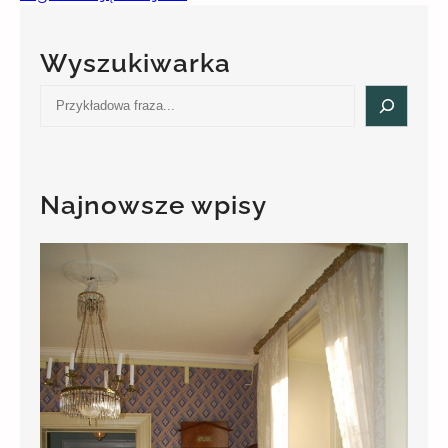
Wyszukiwarka
S
e
a
r
c
Najnowsze wpisy
h