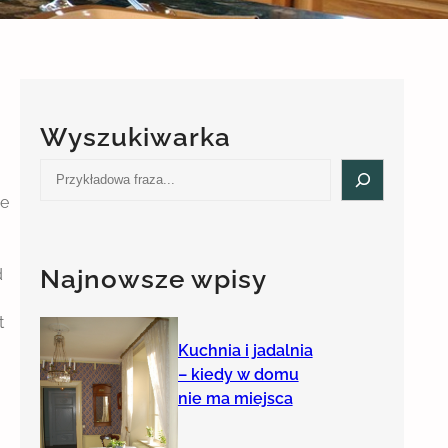
Wyszukiwarka
S
e
ie
a
r
c
Najnowsze wpisy
d
h
t
Kuchnia i jadalnia
– kiedy w domu
nie ma miejsca