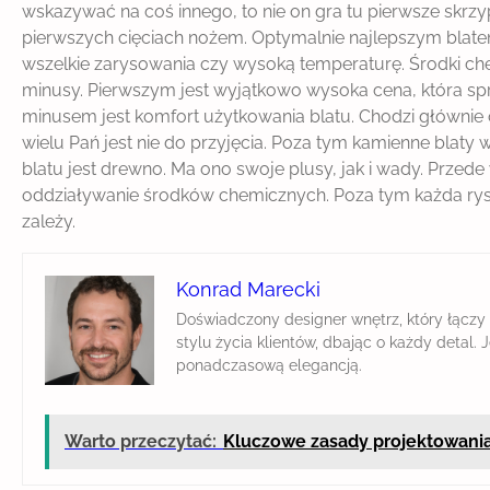
wskazywać na coś innego, to nie on gra tu pierwsze skrzy
pierwszych cięciach nożem. Optymalnie najlepszym blatem
wszelkie zarysowania czy wysoką temperaturę. Środki che
minusy. Pierwszym jest wyjątkowo wysoka cena, która spra
minusem jest komfort użytkowania blatu. Chodzi głównie o
wielu Pań jest nie do przyjęcia. Poza tym kamienne blat
blatu jest drewno. Ma ono swoje plusy, jak i wady. Przede 
oddziaływanie środków chemicznych. Poza tym każda rysa
zależy.
Konrad Marecki
Doświadczony designer wnętrz, który łączy
stylu życia klientów, dbając o każdy detal
ponadczasową elegancją.
Warto przeczytać:
Kluczowe zasady projektowani