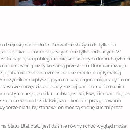
dzieje się nader dużo. Pierwotnie służyło do tylko do
jsce spotkać – coraz częstszych i nie tylko rodzinnych. W
jest to najczęściej oblegane miejsce w całym domu. Ciężko n
nas coś więcej niż tylko samą przestrzeń. Dobra aranżacja
z jej atutów. Dobrze rozmieszczone meble, o optymalnej
tnym czynnikiem wpływającym na całą ergonomię pracy. To o
podstawowe narzędzie do pracy każdej pani domu. To na nim
optymalnego posiłku. Im blat jest większy i im bardziej jes
sza, a co ważne też i łatwiejsza – komfort przygotowania
 wyborze blatu, by stanowił on mocną stronę kuchni przez
 blatu. Blat blatu jest dziś nie równy i choć wygląd może