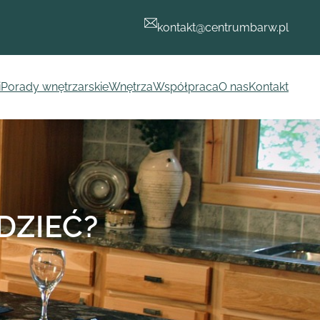
kontakt@centrumbarw.pl
i
Porady wnętrzarskie
Wnętrza
Współpraca
O nas
Kontakt
DZIEĆ?