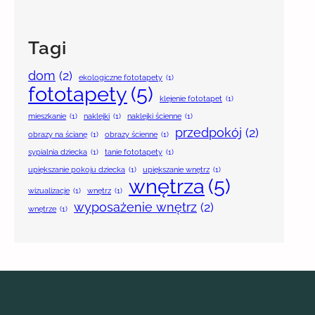
Tagi
dom
(2)
ekologiczne fototapety
(1)
fototapety
(5)
klejenie fototapet
(1)
mieszkanie
(1)
naklejki
(1)
naklejki ścienne
(1)
przedpokój
(2)
obrazy na ścianę
(1)
obrazy ścienne
(1)
sypialnia dziecka
(1)
tanie fototapety
(1)
upiększanie pokoju dziecka
(1)
upiększanie wnętrz
(1)
wnętrza
(5)
wizualizacje
(1)
wnętrz
(1)
wyposażenie wnętrz
(2)
wnętrze
(1)