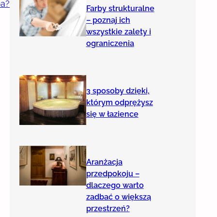
ba?
Farby strukturalne
– poznaj ich
wszystkie zalety i
ograniczenia
3 sposoby dzięki,
którym odprężysz
się w łazience
Aranżacja
przedpokoju –
dlaczego warto
zadbać o większą
przestrzeń?