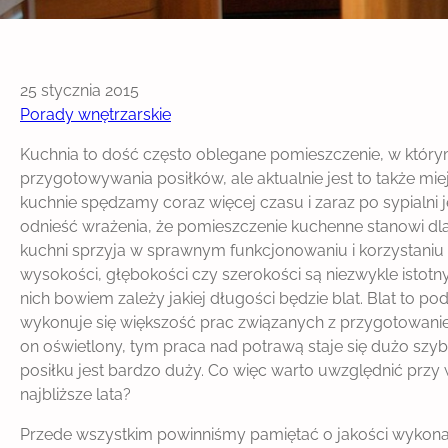
25 stycznia 2015
Porady wnętrzarskie
Kuchnia to dość często oblegane pomieszczenie, w którym 
przygotowywania posiłków, ale aktualnie jest to także mie
kuchnie spędzamy coraz więcej czasu i zaraz po sypialni 
odnieść wrażenia, że pomieszczenie kuchenne stanowi dla 
kuchni sprzyja w sprawnym funkcjonowaniu i korzystaniu 
wysokości, głębokości czy szerokości są niezwykle isto
nich bowiem zależy jakiej długości będzie blat. Blat to 
wykonuje się większość prac związanych z przygotowaniem 
on oświetlony, tym praca nad potrawą staje się dużo szyb
posiłku jest bardzo duży. Co więc warto uwzględnić przy
najbliższe lata?
Przede wszystkim powinniśmy pamiętać o jakości wykonania