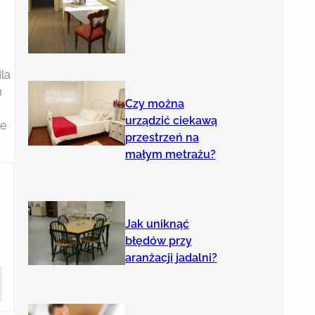
la
m
Czy można
urządzić ciekawą
ie
przestrzeń na
małym metrażu?
Jak uniknąć
błędów przy
aranżacji jadalni?