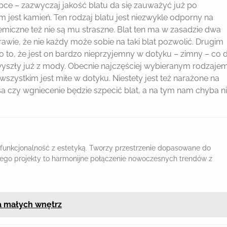
pce – zazwyczaj jakość blatu da się zauważyć już po
 jest kamień. Ten rodzaj blatu jest niezwykle odporny na
miczne też nie są mu straszne. Blat ten ma w zasadzie dwa
wie, że nie każdy może sobie na taki blat pozwolić. Drugim
 to, że jest on bardzo nieprzyjemny w dotyku – zimny – co d
y wyszły już z mody. Obecnie najczęściej wybieranym rodzaje
wszystkim jest miłe w dotyku. Niestety jest też narażone na
 czy wgniecenie będzie szpecić blat, a na tym nam chyba n
 funkcjonalność z estetyką. Tworzy przestrzenie dopasowane do
. Jego projekty to harmonijne połączenie nowoczesnych trendów z
a małych wnętrz