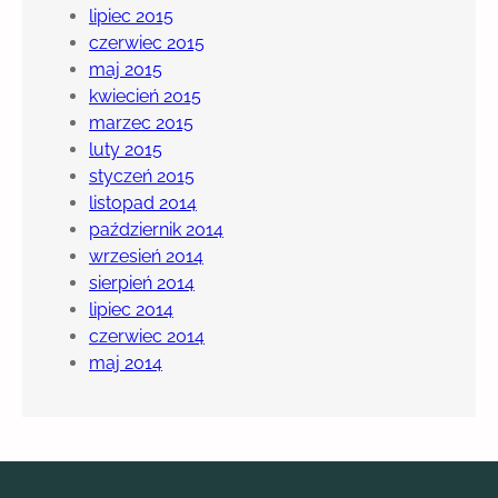
lipiec 2015
i
czerwiec 2015
c
maj 2015
z
kwiecień 2015
y
marzec 2015
m
luty 2015
s
styczeń 2015
i
listopad 2014
ę
październik 2014
k
wrzesień 2014
i
sierpień 2014
e
lipiec 2014
r
czerwiec 2014
o
maj 2014
w
a
ć
?
C