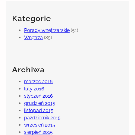
t
o
Kategorie
t
a
Porady wnętrzarskie
(51)
p
Wnętrza
(85)
e
t
a
–
Archiwa
j
a
marzec 2016
k
luty 2016
ą
styczeń 2016
w
grudzień 2015
y
listopad 2015
b
październik 2015
r
wrzesień 2015
a
sierpień 2015
ć