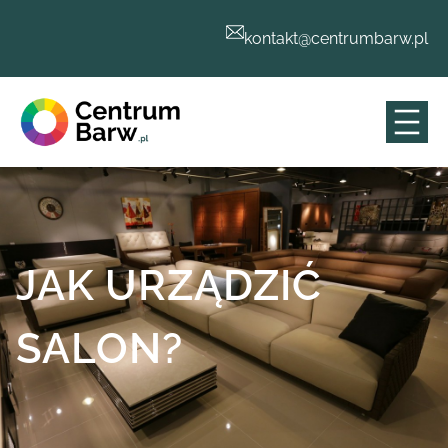
Przejdź
do
kontakt@centrumbarw.pl
treści
JAK URZĄDZIĆ
SALON?