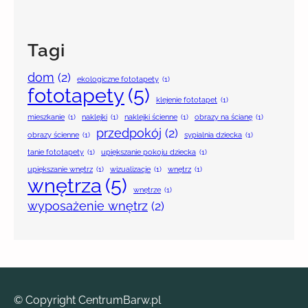
Tagi
dom
(2)
ekologiczne fototapety
(1)
fototapety
(5)
klejenie fototapet
(1)
mieszkanie
(1)
naklejki
(1)
naklejki ścienne
(1)
obrazy na ścianę
(1)
przedpokój
(2)
obrazy ścienne
(1)
sypialnia dziecka
(1)
tanie fototapety
(1)
upiększanie pokoju dziecka
(1)
upiększanie wnętrz
(1)
wizualizacje
(1)
wnętrz
(1)
wnętrza
(5)
wnętrze
(1)
wyposażenie wnętrz
(2)
© Copyright CentrumBarw.pl