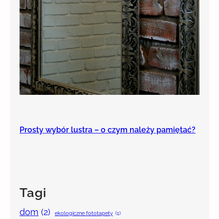
Prosty wybór lustra – o czym należy pamiętać?
Tagi
dom
(2)
ekologiczne fototapety
(1)