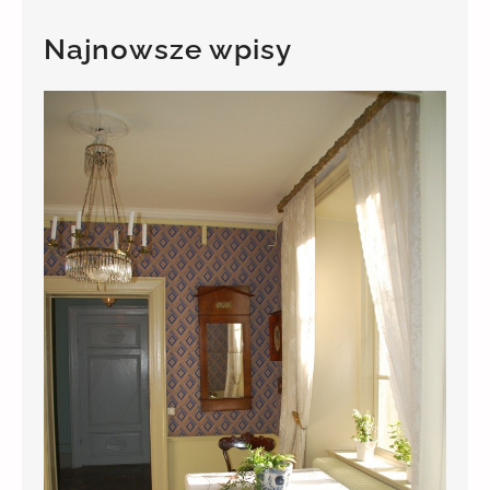
r
c
Najnowsze wpisy
h