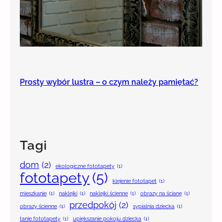
Prosty wybór lustra – o czym należy pamiętać?
Tagi
dom
(2)
ekologiczne fototapety
(1)
fototapety
(5)
klejenie fototapet
(1)
mieszkanie
(1)
naklejki
(1)
naklejki ścienne
(1)
obrazy na ścianę
(1)
przedpokój
(2)
obrazy ścienne
(1)
sypialnia dziecka
(1)
tanie fototapety
(1)
upiększanie pokoju dziecka
(1)