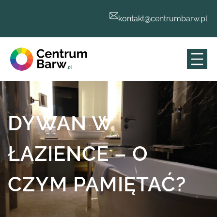
Przejdź
do
kontakt@centrumbarw.pl
treści
DYWAN W
ŁAZIENCE – O
CZYM PAMIĘTAĆ?