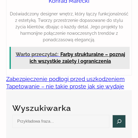
Konrad Marecki
Doświadczony designer wnętrz, który łączy funkcjonalność
z estetyką. Tworzy przestrzenie dopasowane do stylu
życia klientów, dbając o każdy detal. Jego projekty to
harmonijne połączenie nowoczesnych trendów z
ponadczasową elegancją.
Warto przeczytać:
Farby strukturalne – poznaj
ich wszystkie zalety i ograniczenia
Zabezpieczenie podłogi przed uszkodzeniem
Tapetowanie – nie takie proste jak się wydaje
Wyszukiwarka
S
e
a