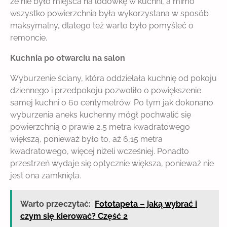
że nie było miejsca na lodówkę w kuchni, a mimo
wszystko powierzchnia była wykorzystana w sposób
maksymalny, dlatego też warto było pomyśleć o
remoncie.
Kuchnia po otwarciu na salon
Wyburzenie ściany, która oddzielała kuchnię od pokoju
dziennego i przedpokoju pozwoliło o powiększenie
samej kuchni o 60 centymetrów. Po tym jak dokonano
wyburzenia aneks kuchenny mógł pochwalić się
powierzchnią o prawie 2,5 metra kwadratowego
większą, ponieważ było to, aż 6,15 metra
kwadratowego, więcej niżeli wcześniej. Ponadto
przestrzeń wydaje się optycznie większa, ponieważ nie
jest ona zamknięta.
Warto przeczytać:
Fototapeta – jaką wybrać i
czym się kierować? Część 2